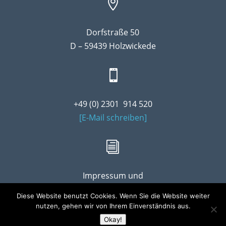

Dorfstraße 50
D – 59439 Holzwickede

+49 (0) 2301 914 520
[E-Mail schreiben]
i
Impressum und
Datenschutzerklärung
Diese Website benutzt Cookies. Wenn Sie die Website weiter
nutzen, gehen wir von Ihrem Einverständnis aus.
Okay!