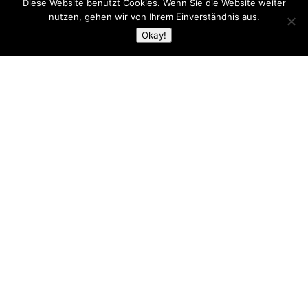
Diese Website benutzt Cookies. Wenn Sie die Website weiter
nutzen, gehen wir von Ihrem Einverständnis aus.
Okay!
&#x33
Take5 – Jazz am
Hellweg
Das größte Jazzfestival Westfalens, das Festival
„Take5 Jazz am Hellweg“ geht in eine neue
Runde und bietet erneut in bester Manier, was